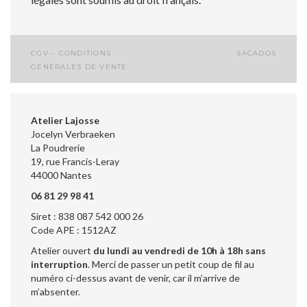
CGV – CONDITIONS
SACADOS
Navigation
GÉNÉRALES DE VENTE
de
l’article
Atelier Lajosse
Jocelyn Verbraeken
La Poudrerie
19, rue Francis-Leray
44000 Nantes
06 81 29 98 41
Siret : 838 087 542 000 26
Code APE : 1512AZ
Atelier ouvert
du lundi au vendredi de 10h à 18h sans
interruption
. Merci de passer un petit coup de fil au
numéro ci-dessus avant de venir, car il m’arrive de
m’absenter.