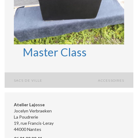
Master Class
SACS DE VILLE
ACCESSOIRES
Navigation
de
Atelier Lajosse
l’article
Jocelyn Verbraeken
La Poudrerie
19, rue Francis-Leray
44000 Nantes