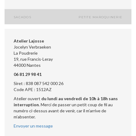
SACADOS
PETITE MAROQUINERIE
Navigation
de
Atelier Lajosse
l’article
Jocelyn Verbraeken
La Poudrerie
19, rue Francis-Leray
44000 Nantes
06 81 29 98 41
Siret : 838 087 542 000 26
Code APE : 1512AZ
Atelier ouvert
du lundi au vendredi de 10h à 18h sans
interruption
. Merci de passer un petit coup de fil au
numéro ci-dessus avant de venir, car il m’arrive de
m’absenter.
Envoyer un message