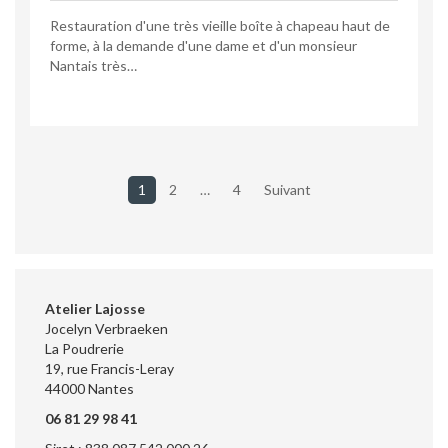
Restauration d'une très vieille boîte à chapeau haut de
forme, à la demande d'une dame et d'un monsieur
Nantais très…
1
2
…
4
Suivant
Navigation
des
articles
Atelier Lajosse
Jocelyn Verbraeken
La Poudrerie
19, rue Francis-Leray
44000 Nantes
06 81 29 98 41