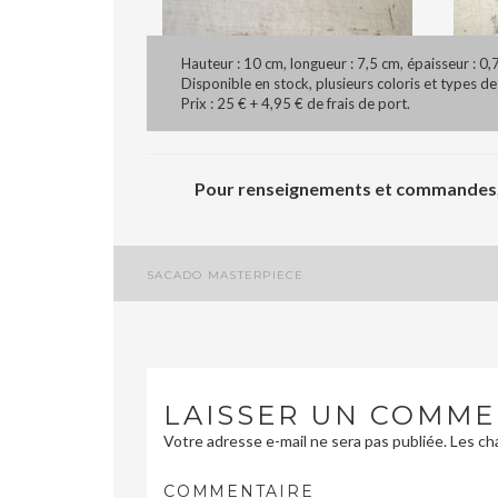
Hauteur : 10 cm, longueur : 7,5 cm, épaisseur : 0,
Disponible en stock, plusieurs coloris et types d
Prix : 25 € + 4,95 € de frais de port.
Pour renseignements et commandes, 
SACADO MASTERPIECE
Navigation
de
l’article
LAISSER UN COMME
Votre adresse e-mail ne sera pas publiée.
Les cha
COMMENTAIRE