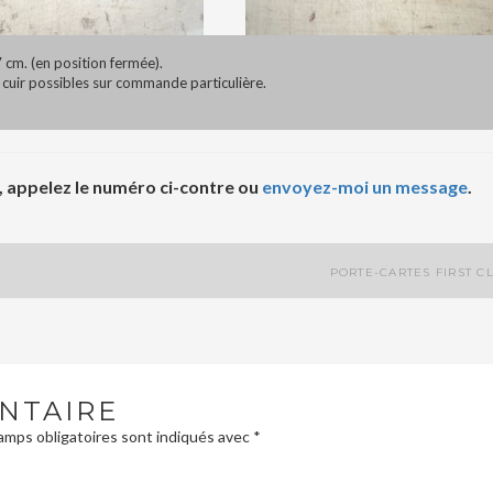
7 cm. (en position fermée).
e cuir possibles sur commande particulière.
appelez le numéro ci-contre ou
envoyez-moi un message
.
PORTE-CARTES FIRST C
NTAIRE
mps obligatoires sont indiqués avec
*