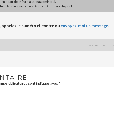
n en peau de chèvre à tannage minéral.
uteur 45 cm, diamètre 20 cm.250 € + frais de port.
appelez le numéro ci-contre ou
envoyez-moi un message
.
TABLIER DE TRA
NTAIRE
mps obligatoires sont indiqués avec
*