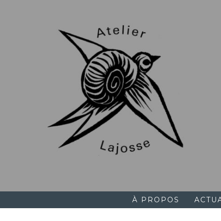
Skip
to
content
À PROPOS
ACTU