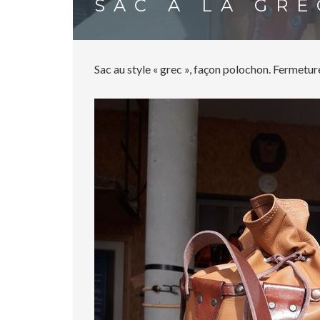
SAC À LA GR
Sac au style « grec », façon polochon. Fermeture